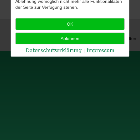
Ablehnung womöglich nicht mehr alle Funktionalitäten
der Seite zur Verfügung stehen.
OK
© 2026 Schützengau Steinwald Alle Rechte vorbehalten
Ablehnen
Datenschutzerklärung
Impressum
|