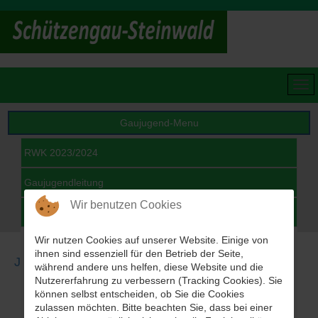
Gaujugend-Menu
RWK 2023/2024
Gaujugendleitung
Wir benutzen Cookies
Archiv
Wir nutzen Cookies auf unserer Website. Einige von
Ergebnisse 2019/2020
ihnen sind essenziell für den Betrieb der Seite,
Jugendrangliste 2019/2020 Durchgang 3
Jugendrangliste 2019/2020
während andere uns helfen, diese Website und die
Nutzererfahrung zu verbessern (Tracking Cookies). Sie
Ergebnisse 2018/2019
können selbst entscheiden, ob Sie die Cookies
Ergebnisse Einzel LG Schüler
zulassen möchten. Bitte beachten Sie, dass bei einer
Ergebnisse 2017/2018