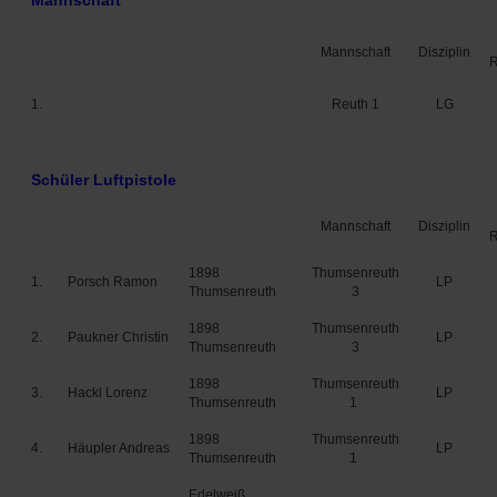
Mannschaft
Mannschaft
Disziplin
1.
Reuth 1
LG
Schüler Luftpistole
Mannschaft
Disziplin
1898
Thumsenreuth
1.
Porsch Ramon
LP
Thumsenreuth
3
1898
Thumsenreuth
2.
Paukner Christin
LP
Thumsenreuth
3
1898
Thumsenreuth
3.
Hackl Lorenz
LP
Thumsenreuth
1
1898
Thumsenreuth
4.
Häupler Andreas
LP
Thumsenreuth
1
Edelweiß