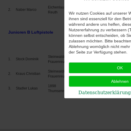
Eichenlaub
2.
Naber Marco
LG
Reuth
Wir nutzen Cookies auf unserer W
ihnen sind essenziell für den Betr
während andere uns helfen, dies
Nutzererfahrung zu verbessern (T
Junioren B Luftpistole
können selbst entscheiden, ob Si
zulassen möchten. Bitte beachten 
Mannschaft
Disziplin
Ablehnung womöglich nicht mehr a
R
der Seite zur Verfügung stehen.
Steinwaldia
1.
Stock Dominik
LP
Frauenreuth
OK
Steinwaldia
2.
Kraus Christian
LP
Frauenreuth
Ablehnen
1898
3.
Stadler Lukas
LP
Thumsenreuth
Datenschutzerklärung