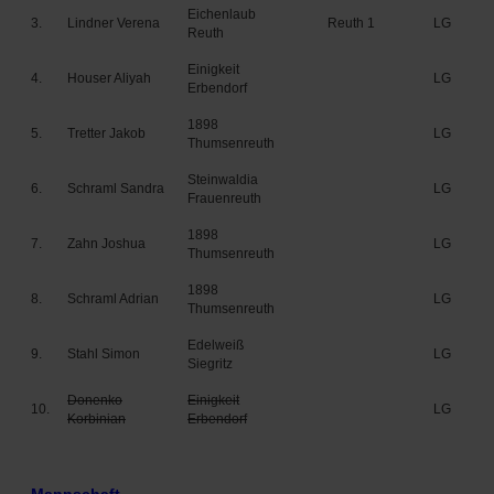
Eichenlaub
3.
Lindner Verena
Reuth 1
LG
Reuth
Einigkeit
4.
Houser Aliyah
LG
Erbendorf
1898
5.
Tretter Jakob
LG
Thumsenreuth
Steinwaldia
6.
Schraml Sandra
LG
Frauenreuth
1898
7.
Zahn Joshua
LG
Thumsenreuth
1898
8.
Schraml Adrian
LG
Thumsenreuth
Edelweiß
9.
Stahl Simon
LG
Siegritz
Donenko
Einigkeit
10.
LG
Korbinian
Erbendorf