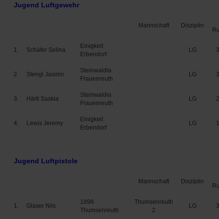
Jugend Luftgewehr
Mannschaft
Disziplin
R
Einigkeit
1.
Schäfer Selina
LG
Erbendorf
Steinwaldia
2.
Stengl Jasmin
LG
Frauenreuth
Steinwaldia
3.
Härtl Saskia
LG
Frauenreuth
Einigkeit
4.
Lewis Jeremy
LG
Erbendorf
Jugend Luftpistole
Mannschaft
Disziplin
R
1898
Thumsenreuth
1.
Glaser Nils
LG
Thumsenreuth
2