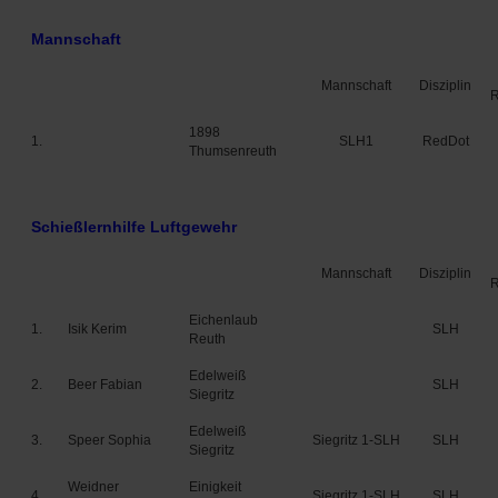
Mannschaft
Mannschaft
Disziplin
1898
1.
SLH1
RedDot
Thumsenreuth
Schießlernhilfe Luftgewehr
Mannschaft
Disziplin
Eichenlaub
1.
Isik Kerim
SLH
Reuth
Edelweiß
2.
Beer Fabian
SLH
Siegritz
Edelweiß
3.
Speer Sophia
Siegritz 1-SLH
SLH
Siegritz
Weidner
Einigkeit
4.
Siegritz 1-SLH
SLH