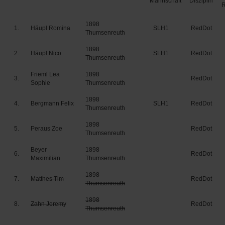
Mannschaft
Disziplin
1898
1.
Häupl Romina
SLH1
RedDot
Thumsenreuth
1898
2.
Häupl Nico
SLH1
RedDot
Thumsenreuth
Frieml Lea
1898
3.
RedDot
Sophie
Thumsenreuth
1898
4.
Bergmann Felix
SLH1
RedDot
Thumsenreuth
1898
5.
Peraus Zoe
RedDot
Thumsenreuth
Beyer
1898
6.
RedDot
Maximilian
Thumsenreuth
1898
7.
Matthes Tim
RedDot
Thumsenreuth
1898
8.
Zahn Jeremy
RedDot
Thumsenreuth