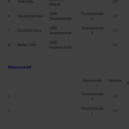
5.
Völkl Felix
LP
Siegritz
1898
Thumsenreuth
6.
Häupler Michael
LP
Thumsenreuth
1
1898
Thumsenreuth
7.
Krumholz Lena
LP
Thumsenreuth
3
1898
8.
Mattes Felix
LP
Thumsenreuth
Mannschaft
Mannschaft
Disziplin
Thumsenreuth
1.
LP
3
Thumsenreuth
2.
LP
1